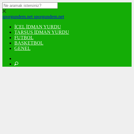
sporgundem.net
sporgundem.net
İÇEL İDMAN YURDU
TARSUS İDMAN YURDU
FUTBOL
BASKETBOL
GENEL