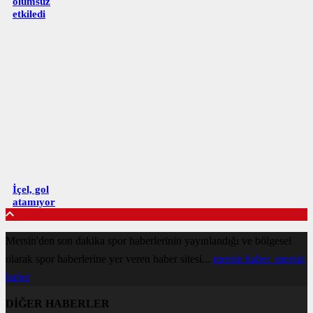
olumsuz
etkiledi
İçel, gol
atamıyor
Mersin'den son dakika spor haberlerinin yayınlandığı ve bölgesel
olarak spor haberlerine yer veren haber sitesi...
mersin haber
mersin
haber
DİĞER HABERLER