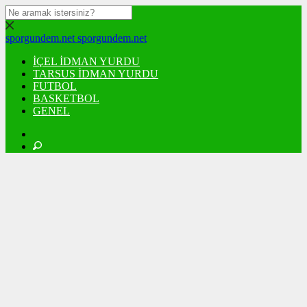
sporgundem.net
sporgundem.net
İÇEL İDMAN YURDU
TARSUS İDMAN YURDU
FUTBOL
BASKETBOL
GENEL