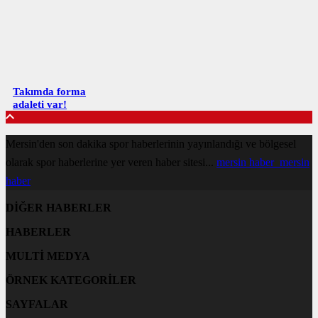
Takımda forma
adaleti var!
Mersin'den son dakika spor haberlerinin yayınlandığı ve bölgesel
olarak spor haberlerine yer veren haber sitesi...
mersin haber
mersin
haber
DİĞER HABERLER
HABERLER
MULTİ MEDYA
ÖRNEK KATEGORİLER
SAYFALAR