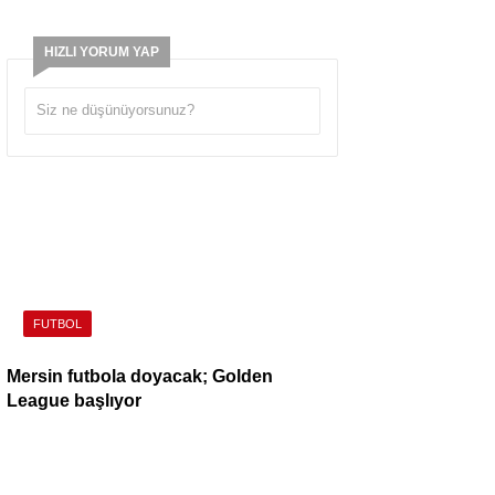
HIZLI YORUM YAP
FUTBOL
Mersin futbola doyacak; Golden
League başlıyor