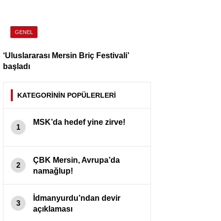
GENEL
‘Uluslararası Mersin Briç Festivali’
başladı
KATEGORİNİN POPÜLERLERİ
MSK’da hedef yine zirve!
1
ÇBK Mersin, Avrupa’da
2
namağlup!
İdmanyurdu’ndan devir
3
açıklaması