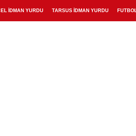
ÇEL İDMAN YURDU
TARSUS İDMAN YURDU
FUTBO