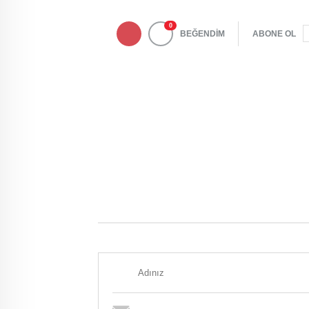
0
BEĞENDİM
ABONE OL