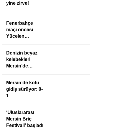
yine zirve!
Fenerbahçe
maçı öncesi
Yücelen
Anamurspor’a
anlamlı ziyaret
Denizin beyaz
kelebekleri
Mersin’de
buluştu
Mersin’de kötü
gidiş sürüyor: 0-
1
‘Uluslararası
Mersin Briç
Festivali’ başladı