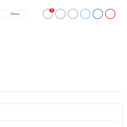
0
News