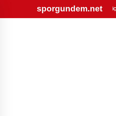
sporgundem.net
İ