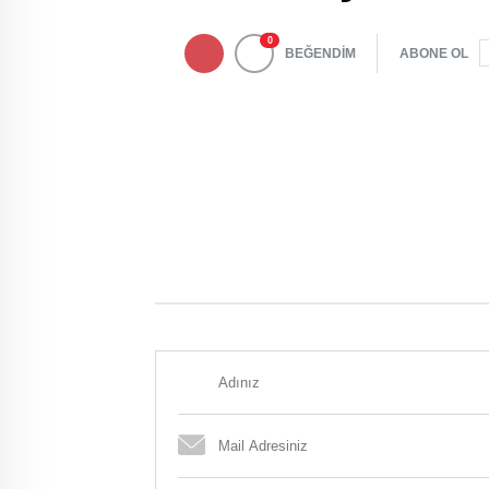
0
BEĞENDİM
ABONE OL