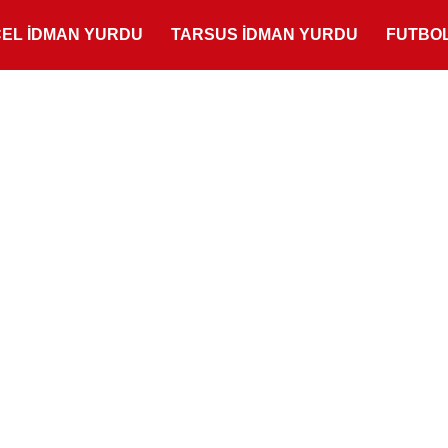
ÇEL İDMAN YURDU
TARSUS İDMAN YURDU
FUTBO