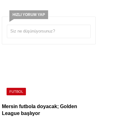
HIZLI YORUM YAP
FUTBOL
Mersin futbola doyacak; Golden
League başlıyor