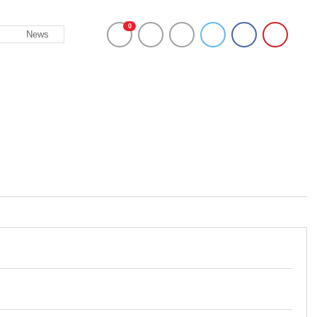
0
News