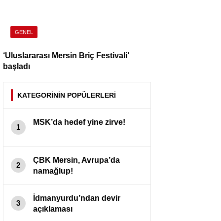
GENEL
‘Uluslararası Mersin Briç Festivali’
başladı
KATEGORİNİN POPÜLERLERİ
MSK’da hedef yine zirve!
1
ÇBK Mersin, Avrupa’da
2
namağlup!
İdmanyurdu’ndan devir
3
açıklaması