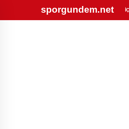
sporgundem.net
İ