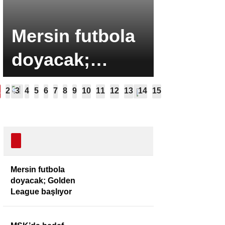
Mersin futbola
MSK’da
doyacak;
yine zi
Golden League
başlıyor
Mersin futbola
doyacak; Golden
League başlıyor