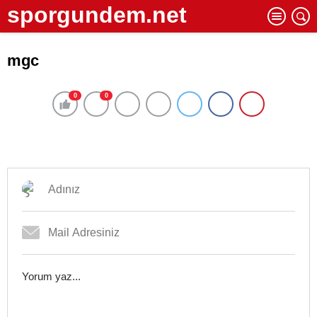
sporgundem.net
mgc
0
0