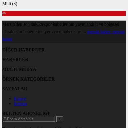
Milli (3)
Mersin'den son dakika spor haberlerinin yayınlandığı ve bölgesel
olarak spor haberlerine yer veren haber sitesi...
mersin haber
mersin
haber
DİĞER HABERLER
HABERLER
MULTİ MEDYA
ÖRNEK KATEGORİLER
SAYFALAR
Künye
İletişim
BÜLTEN ABONELİĞİ
+