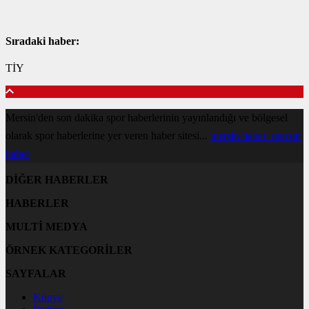
Sıradaki haber:
TİY
Mersin'den son dakika spor haberlerinin yayınlandığı ve bölgesel
olarak spor haberlerine yer veren haber sitesi...
mersin haber
mersin
haber
DİĞER HABERLER
HABERLER
MULTİ MEDYA
ÖRNEK KATEGORİLER
SAYFALAR
Künye