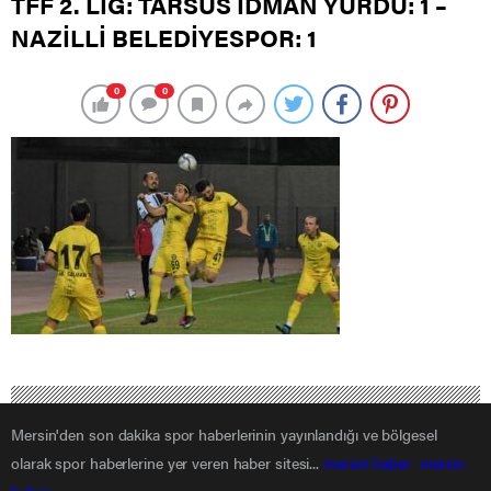
TFF 2. LİG: TARSUS İDMAN YURDU: 1 –
NAZİLLİ BELEDİYESPOR: 1
0
0
Mersin'den son dakika spor haberlerinin yayınlandığı ve bölgesel
olarak spor haberlerine yer veren haber sitesi...
mersin haber
mersin