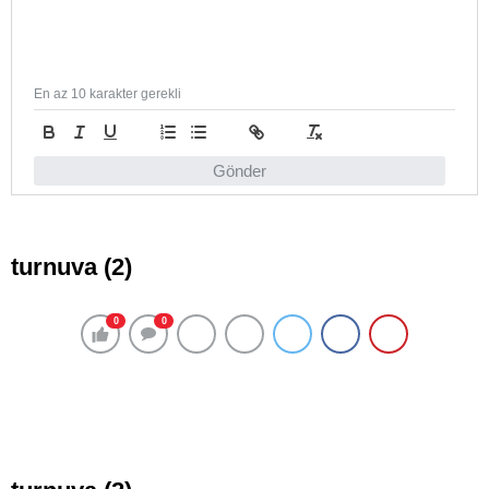
En az 10 karakter gerekli
Gönder
turnuva (2)
0
0