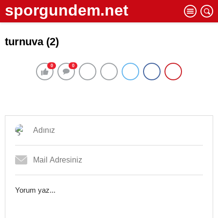
sporgundem.net
turnuva (2)
0
0