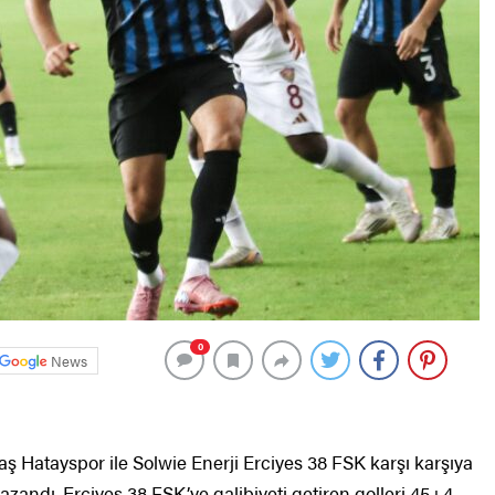
0
News
aş Hatayspor ile Solwie Enerji Erciyes 38 FSK karşı karşıya
kazandı. Erciyes 38 FSK’ye galibiyeti getiren golleri 45+4.