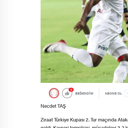
0
BEĞENDİM
ABONE OL
Necdet TAŞ
Ziraat Türkiye Kupası 2. Tur maçında Atak
geldi. Kayseri temsilcisi, mücadeleyi 3-2 