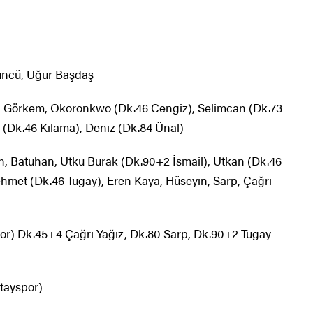
ncü, Uğur Başdaş
, Görkem, Okoronkwo (Dk.46 Cengiz), Selimcan (Dk.73
(Dk.46 Kilama), Deniz (Dk.84 Ünal)
 Batuhan, Utku Burak (Dk.90+2 İsmail), Utkan (Dk.46
met (Dk.46 Tugay), Eren Kaya, Hüseyin, Sarp, Çağrı
r) Dk.45+4 Çağrı Yağız, Dk.80 Sarp, Dk.90+2 Tugay
tayspor)