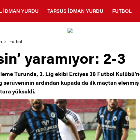
L İDMAN YURDU
TARSUS İDMAN YURDU
FUTBOL
i
Futbol
sin’ yaramıyor: 2-3
Eleme Turunda, 3. Lig ekibi Erciyes 38 Futbol Kulübü’n
Lig serüveninin ardından kupada da ilk maçtan elenmi
tura yükseldi.