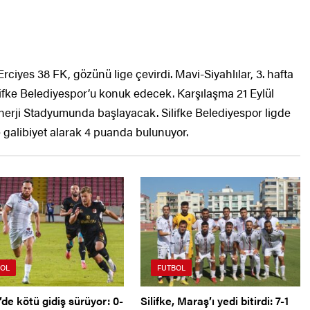
yes 38 FK, gözünü lige çevirdi. Mavi-Siyahlılar, 3. hafta
fke Belediyespor’u konuk edecek. Karşılaşma 21 Eylül
erji Stadyumunda başlayacak. Silifke Belediyespor ligde
de galibiyet alarak 4 puanda bulunuyor.
OL
FUTBOL
de kötü gidiş sürüyor: 0-
Silifke, Maraş’ı yedi bitirdi: 7-1