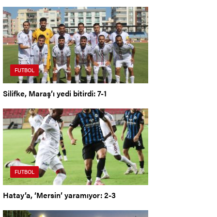
FUTBOL
Silifke, Maraş’ı yedi bitirdi: 7-1
FUTBOL
Hatay’a, ‘Mersin’ yaramıyor: 2-3