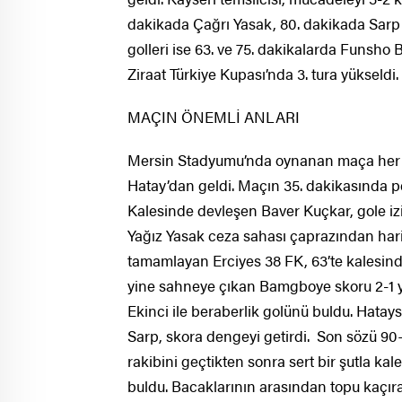
dakikada Çağrı Yasak, 80. dakikada Sarp 
golleri ise 63. ve 75. dakikalarda Funsh
Ziraat Türkiye Kupası’nda 3. tura yükseldi.
MAÇIN ÖNEMLİ ANLARI
Mersin Stadyumu’nda oynanan maça her iki
Hatay’dan geldi. Maçın 35. dakikasında p
Kalesinde devleşen Baver Kuçkar, gole iz
Yağız Yasak ceza sahası çaprazından harika
tamamlayan Erciyes 38 FK, 63’te kalesinde
yine sahneye çıkan Bamgboye skoru 2-1 y
Ekinci ile beraberlik golünü buldu. Hatay
Sarp, skora dengeyi getirdi. Son sözü 90+
rakibini geçtikten sonra sert bir şutla ka
buldu. Bacaklarının arasından topu kaçıra