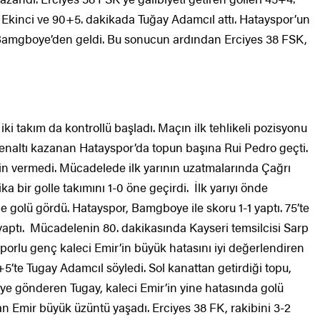
Ekinci ve 90+5. dakikada Tuğay Adamcıl attı. Hatayspor’un
o Bamgboye’den geldi. Bu sonucun ardından Erciyes 38 FSK,
 takım da kontrollü başladı. Maçın ilk tehlikeli pozisyonu
enaltı kazanan Hatayspor’da topun başına Rui Pedro geçti.
in vermedi. Mücadelede ilk yarının uzatmalarında Çağrı
 bir golle takımını 1-0 öne geçirdi. İlk yarıyı önde
 golü gördü. Hatayspor, Bamgboye ile skoru 1-1 yaptı. 75’te
aptı. Mücadelenin 80. dakikasında Kayseri temsilcisi Sarp
sporlu genç kaleci Emir’in büyük hatasını iyi değerlendiren
5’te Tugay Adamcıl söyledi. Sol kanattan getirdiği topu,
leye gönderen Tugay, kaleci Emir’in yine hatasında golü
n Emir büyük üzüntü yaşadı. Erciyes 38 FK, rakibini 3-2