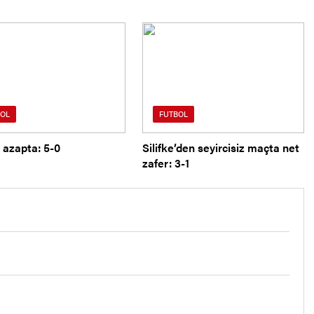
OL
FUTBOL
 azapta: 5-0
Silifke’den seyircisiz maçta net
zafer: 3-1