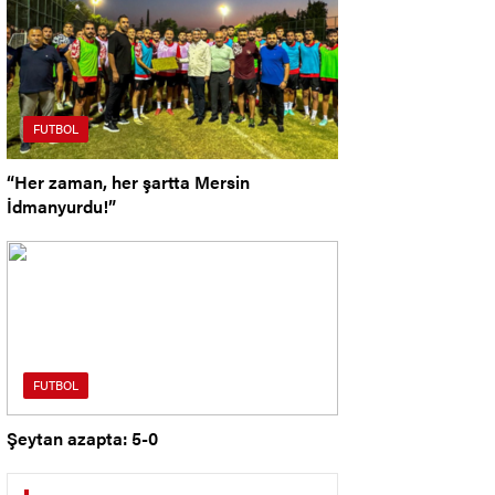
FUTBOL
“Her zaman, her şartta Mersin
İdmanyurdu!”
FUTBOL
Şeytan azapta: 5-0