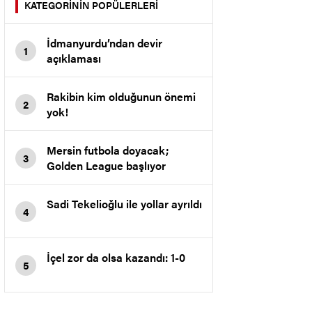
KATEGORİNİN POPÜLERLERİ
İdmanyurdu’ndan devir
1
açıklaması
Rakibin kim olduğunun önemi
2
yok!
Mersin futbola doyacak;
3
Golden League başlıyor
Sadi Tekelioğlu ile yollar ayrıldı
4
İçel zor da olsa kazandı: 1-0
5