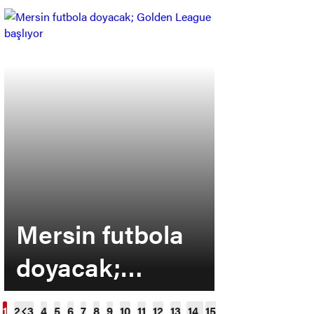
Mersin futbola
MSK’da
doyacak;
yine zir
Golden League