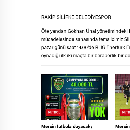
RAKİP SİLİFKE BELEDİYESPOR
Öte yandan Gökhan Ünal yönetimindeki Erci
mücadelesinde sahasında temsilcimiz Sili
pazar günü saat 14.00’de RHG Enertürk En
oynadığı ilk iki maçta bir beraberlik bir 
FUTBOL
FUTB
Mersin futbola doyacak;
Mersin’