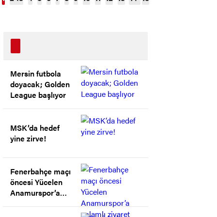
başlıyor
Mersin futbola
doyacak; Golden
League başlıyor
MSK’da hedef
yine zirve!
Fenerbahçe maçı
öncesi Yücelen
Anamurspor’a
anlamlı ziyaret