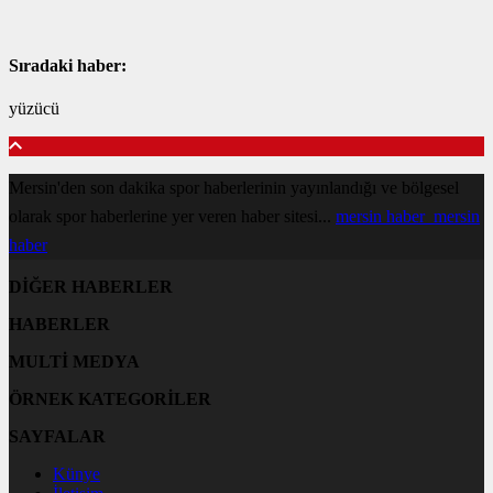
Sıradaki haber:
yüzücü
Mersin'den son dakika spor haberlerinin yayınlandığı ve bölgesel
olarak spor haberlerine yer veren haber sitesi...
mersin haber
mersin
haber
DİĞER HABERLER
HABERLER
MULTİ MEDYA
ÖRNEK KATEGORİLER
SAYFALAR
Künye