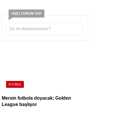
HIZLI YORUM YAP
FUTBOL
Mersin futbola doyacak; Golden
League başlıyor