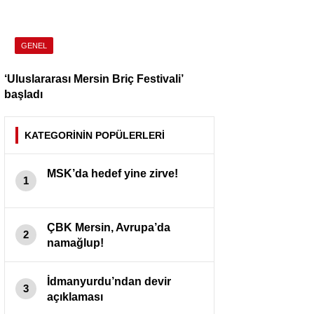
GENEL
‘Uluslararası Mersin Briç Festivali’
başladı
KATEGORİNİN POPÜLERLERİ
MSK’da hedef yine zirve!
1
ÇBK Mersin, Avrupa’da
2
namağlup!
İdmanyurdu’ndan devir
3
açıklaması