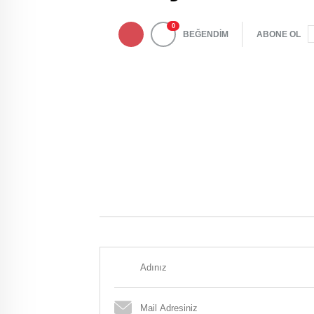
0
BEĞENDİM
ABONE OL