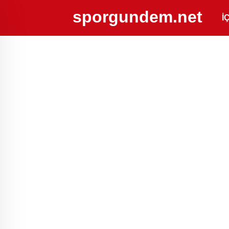
sporgundem.net
İ