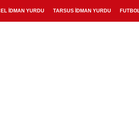
ÇEL İDMAN YURDU
TARSUS İDMAN YURDU
FUTBO