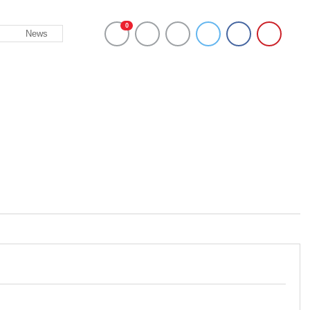
0
News