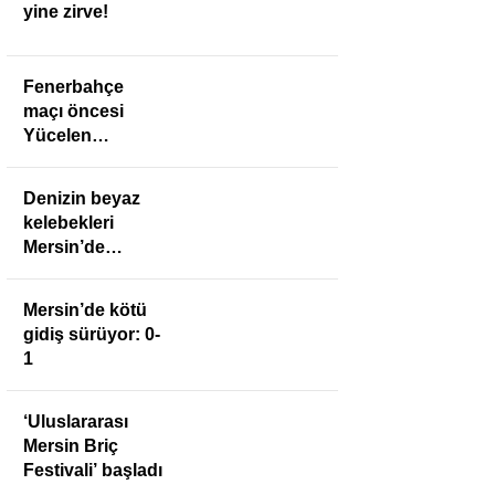
yine zirve!
Fenerbahçe
maçı öncesi
Yücelen
Anamurspor’a
anlamlı ziyaret
Denizin beyaz
kelebekleri
Mersin’de
buluştu
Mersin’de kötü
gidiş sürüyor: 0-
1
‘Uluslararası
Mersin Briç
Festivali’ başladı