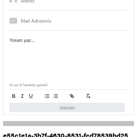
En az 10 karakter gerekli
Gönder
e55c1e1a-3b7f-4630-8531-fcd78539bd25