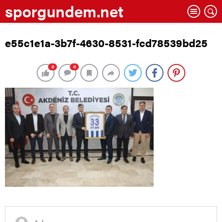
sporgundem.net
e55c1e1a-3b7f-4630-8531-fcd78539bd25
0
0