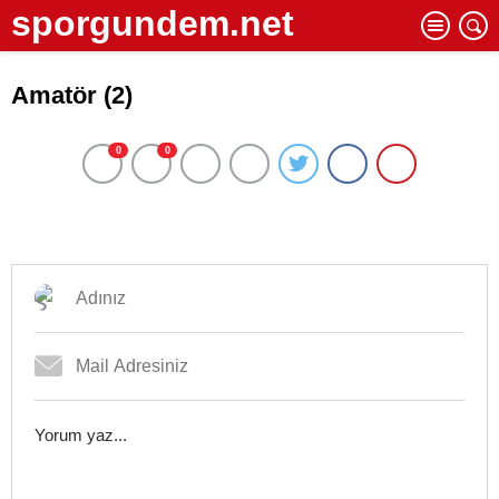
sporgundem.net
Amatör (2)
0
0