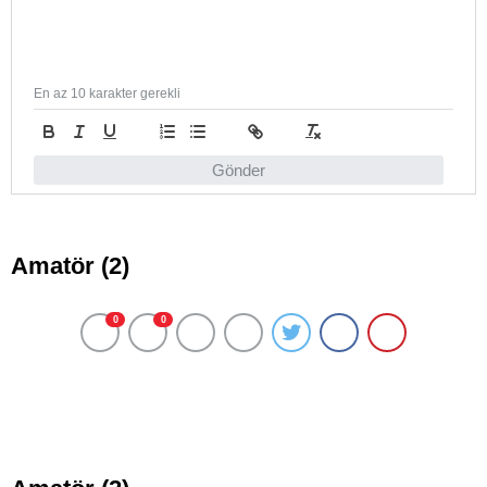
En az 10 karakter gerekli
Gönder
Amatör (2)
0
0