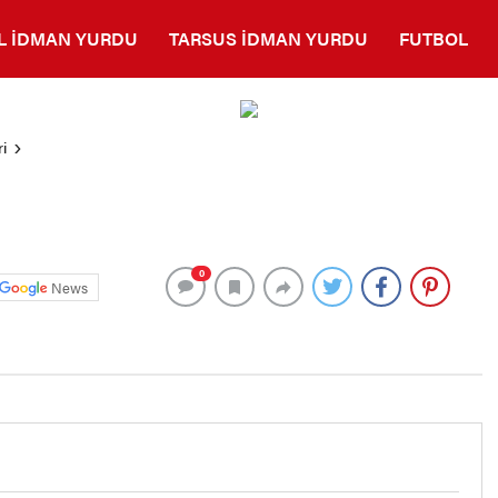
L İDMAN YURDU
TARSUS İDMAN YURDU
FUTBOL
i
0
News