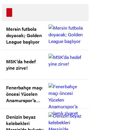
Mersin futbola
doyacak; Golden
League başlıyor
MSK’da hedef
yine zirve!
Fenerbahçe maçı
öncesi Yücelen
Anamurspor’a
anlamlı ziyaret
Denizin beyaz
kelebekleri
Mersin’de buluştu