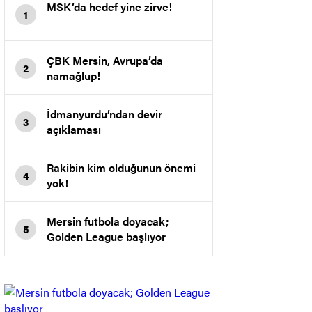
MSK’da hedef yine zirve!
1
ÇBK Mersin, Avrupa’da
2
namağlup!
İdmanyurdu’ndan devir
3
açıklaması
Rakibin kim olduğunun önemi
4
yok!
Mersin futbola doyacak;
5
Golden League başlıyor