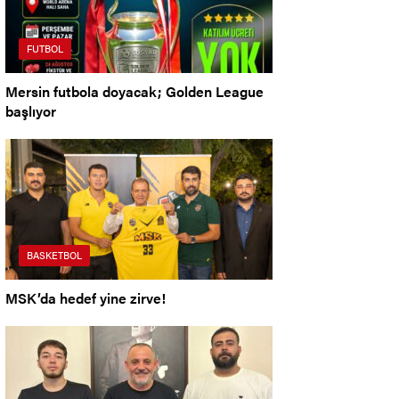
FUTBOL
Mersin futbola doyacak; Golden League
başlıyor
BASKETBOL
MSK’da hedef yine zirve!