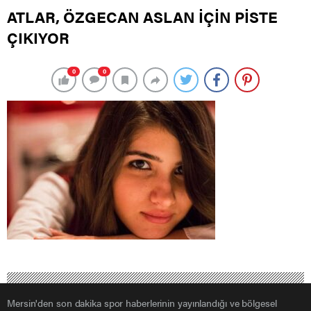
ATLAR, ÖZGECAN ASLAN İÇİN PİSTE
ÇIKIYOR
0
0
Mersin'den son dakika spor haberlerinin yayınlandığı ve bölgesel