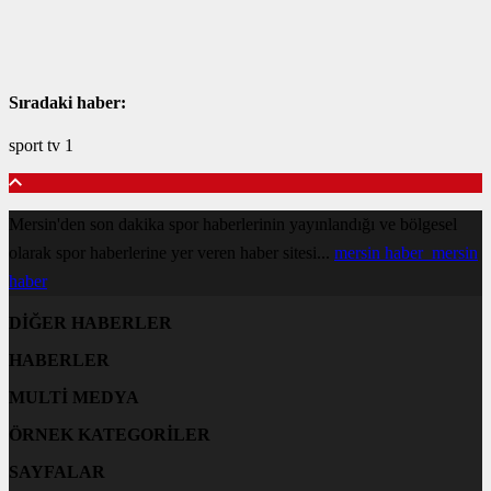
Sıradaki haber:
sport tv 1
Mersin'den son dakika spor haberlerinin yayınlandığı ve bölgesel
olarak spor haberlerine yer veren haber sitesi...
mersin haber
mersin
haber
DİĞER HABERLER
HABERLER
MULTİ MEDYA
ÖRNEK KATEGORİLER
SAYFALAR