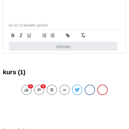
En az 10 karakter gerekli
Gönder
kurs (1)
0
0