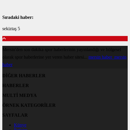
Sıradaki haber:
sekiztaş 5
Mersin'den son dakika spor haberlerinin yayınlandığı ve bölgesel
olarak spor haberlerine yer veren haber sitesi...
mersin haber
mersin
haber
DİĞER HABERLER
HABERLER
MULTİ MEDYA
ÖRNEK KATEGORİLER
SAYFALAR
Künye