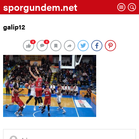
sporgundem.net
galip12
0
0