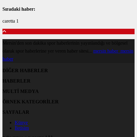
Sıradaki haber:
caretta 1
Mersin'den son dakika spor haberlerinin yayınlandığı ve bölgesel
olarak spor haberlerine yer veren haber sitesi...
mersin haber
mersin
haber
DİĞER HABERLER
HABERLER
MULTİ MEDYA
ÖRNEK KATEGORİLER
SAYFALAR
Künye
İletişim