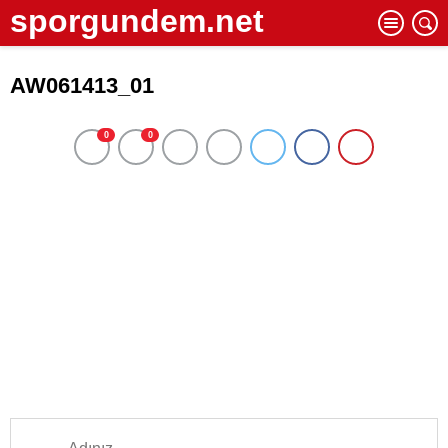
sporgundem.net
AW061413_01
0
0