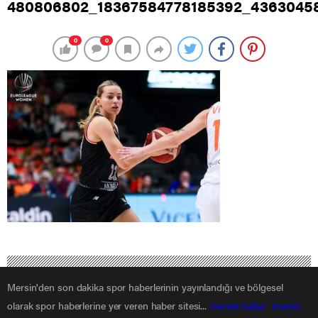
480806802_18367584778185392_4363045
0
0
Mersin'den son dakika spor haberlerinin yayınlandığı ve bölgesel
olarak spor haberlerine yer veren haber sitesi...
mersin haber
mersin