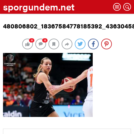
sporgundem.net
480806802_18367584778185392_4363045
0
0