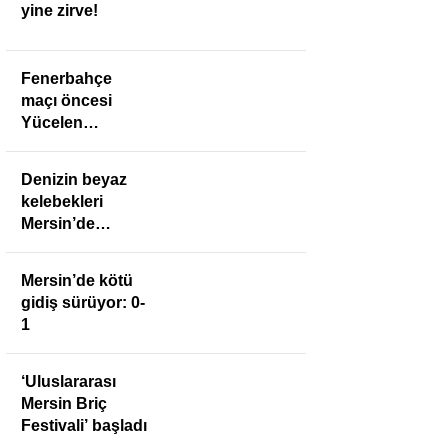
yine zirve!
Fenerbahçe
maçı öncesi
Yücelen
Anamurspor’a
anlamlı ziyaret
Denizin beyaz
kelebekleri
Mersin’de
buluştu
Mersin’de kötü
gidiş sürüyor: 0-
1
‘Uluslararası
Mersin Briç
Festivali’ başladı