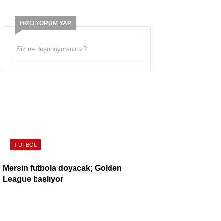
HIZLI YORUM YAP
FUTBOL
Mersin futbola doyacak; Golden
League başlıyor