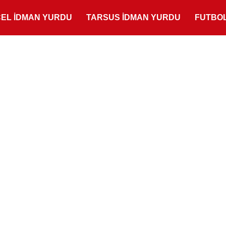
ÇEL İDMAN YURDU
TARSUS İDMAN YURDU
FUTBO