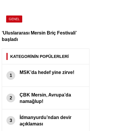
GENEL
‘Uluslararası Mersin Briç Festivali’
başladı
KATEGORİNİN POPÜLERLERİ
MSK’da hedef yine zirve!
1
ÇBK Mersin, Avrupa’da
2
namağlup!
İdmanyurdu’ndan devir
3
açıklaması