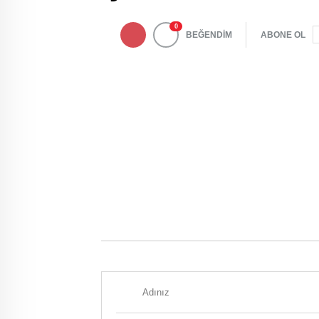
0
BEĞENDİM
ABONE OL