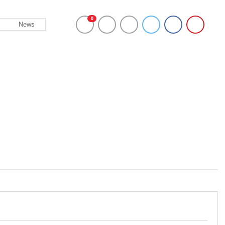
0
News