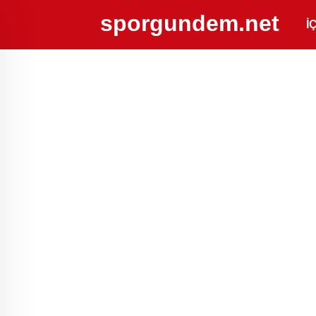
sporgundem.net
İ