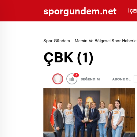
sporgundem.net
İÇE
Spor Gündem – Mersin Ve Bölgesel Spor Haberler
ÇBK (1)
0
BEĞENDİM
ABONE OL