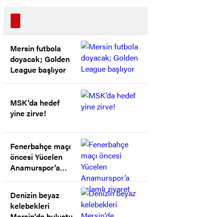
Mersin futbola
doyacak; Golden
League başlıyor
MSK’da hedef
yine zirve!
Fenerbahçe maçı
öncesi Yücelen
Anamurspor’a
anlamlı ziyaret
Denizin beyaz
kelebekleri
Mersin’de buluştu