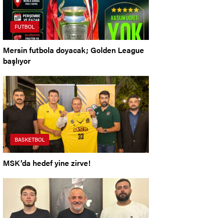
FUTBOL
Mersin futbola doyacak; Golden League
başlıyor
BASKETBOL
MSK’da hedef yine zirve!