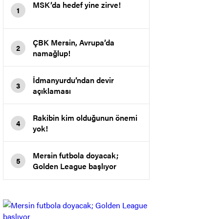
MSK’da hedef yine zirve!
1
ÇBK Mersin, Avrupa’da
2
namağlup!
İdmanyurdu’ndan devir
3
açıklaması
Rakibin kim olduğunun önemi
4
yok!
Mersin futbola doyacak;
5
Golden League başlıyor