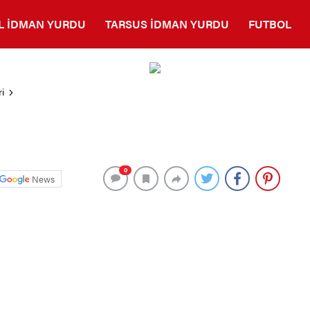
L İDMAN YURDU
TARSUS İDMAN YURDU
FUTBOL
i
0
News