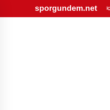
sporgundem.net
İ