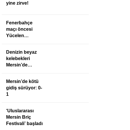
yine zirve!
Fenerbahçe
maçı öncesi
Yücelen
Anamurspor’a
anlamlı ziyaret
Denizin beyaz
kelebekleri
Mersin’de
buluştu
Mersin’de kötü
gidiş sürüyor: 0-
1
‘Uluslararası
Mersin Briç
Festivali’ başladı