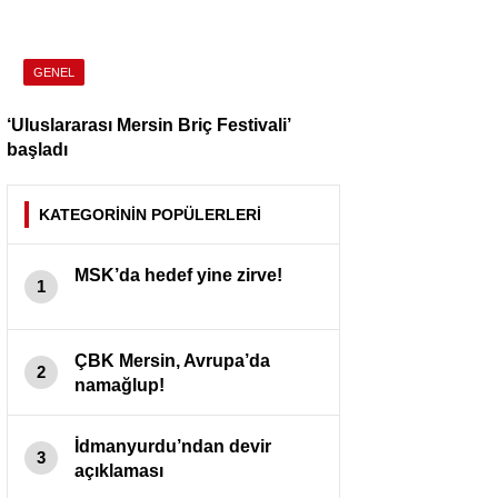
GENEL
‘Uluslararası Mersin Briç Festivali’
başladı
KATEGORİNİN POPÜLERLERİ
MSK’da hedef yine zirve!
1
ÇBK Mersin, Avrupa’da
2
namağlup!
İdmanyurdu’ndan devir
3
açıklaması