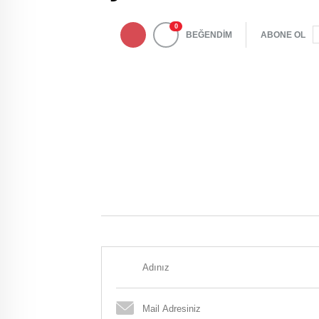
0
BEĞENDİM
ABONE OL