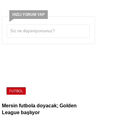
HIZLI YORUM YAP
FUTBOL
Mersin futbola doyacak; Golden
League başlıyor