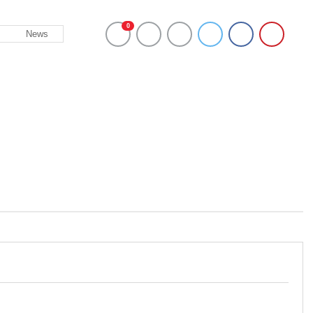
0
News