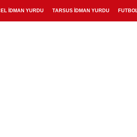
ÇEL İDMAN YURDU
TARSUS İDMAN YURDU
FUTBO