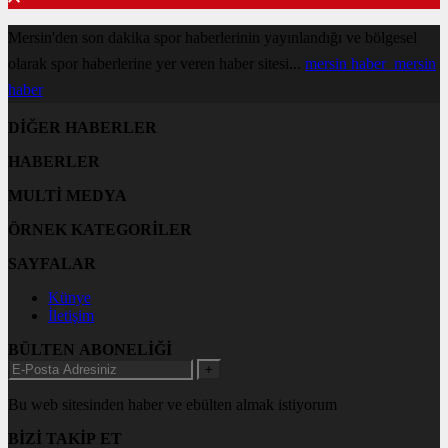
Mersin'den son dakika spor haberlerinin yayınlandığı ve bölgesel
olarak spor haberlerine yer veren haber sitesi...
mersin haber
mersin
haber
DİĞER HABERLER
HABERLER
MULTİ MEDYA
ÖRNEK KATEGORİLER
SAYFALAR
Künye
İletişim
BÜLTEN ABONELİĞİ
+
Bu web sitesinden haber ve ebülten almak istiyorum
BİZİ TAKİP ET