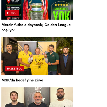
FUTBOL
Mersin futbola doyacak; Golden League
başlıyor
BASKETBOL
MSK’da hedef yine zirve!