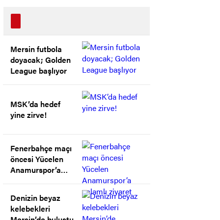
Mersin futbola
doyacak; Golden
League başlıyor
MSK’da hedef
yine zirve!
Fenerbahçe maçı
öncesi Yücelen
Anamurspor’a
anlamlı ziyaret
Denizin beyaz
kelebekleri
Mersin’de buluştu