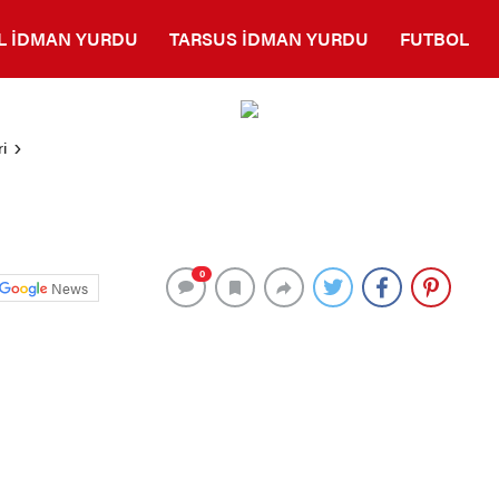
L İDMAN YURDU
TARSUS İDMAN YURDU
FUTBOL
i
0
News