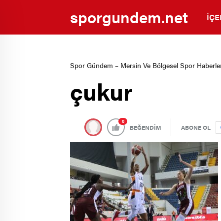
sporgundem.net
İÇE
Spor Gündem – Mersin Ve Bölgesel Spor Haberler
çukur
0
BEĞENDİM
ABONE OL