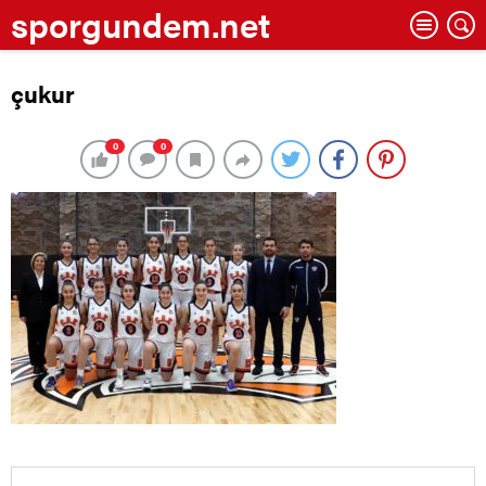
sporgundem.net
çukur
0
0