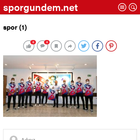
sporgundem.net
spor (1)
0
0