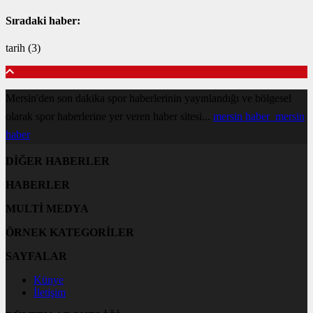
Sıradaki haber:
tarih (3)
Mersin'den son dakika spor haberlerinin yayınlandığı ve bölgesel
olarak spor haberlerine yer veren haber sitesi...
mersin haber
mersin
haber
DİĞER HABERLER
HABERLER
MULTİ MEDYA
ÖRNEK KATEGORİLER
SAYFALAR
Künye
İletişim