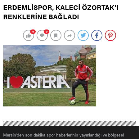
ERDEMLİSPOR, KALECİ ÖZORTAK’I
RENKLERİNE BAĞLADI
0
0
Mersin'den son dakika spor haberlerinin yayınlandığı ve bölgesel