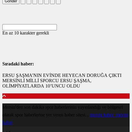
Gönder
En az 10 karakter gerekli
Sıradaki haber:
ERSU ŞAŞMA’NIN EVİNDE HEYECAN DORUĞA ÇIKTI
MERSİNLİ MİLLİ SPORCU ERSU ŞAŞMA,
OLİMPİYATLARDA 10’UNCU OLDU
Mersin'den son dakika spor haberlerinin yayınlandığı ve bölgesel
olarak spor haberlerine yer veren haber sitesi...
mersin haber
mersin
haber