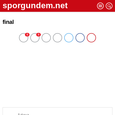
sporgundem.net
final
0
0