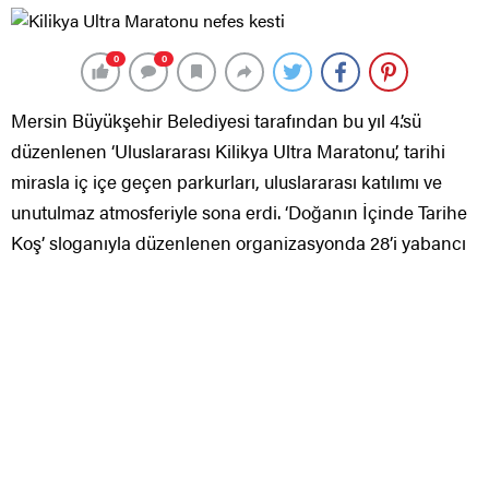
0
0
Mersin Büyükşehir Belediyesi tarafından bu yıl 4.’sü
düzenlenen ‘Uluslararası Kilikya Ultra Maratonu’, tarihi
mirasla iç içe geçen parkurları, uluslararası katılımı ve
unutulmaz atmosferiyle sona erdi. ‘Doğanın İçinde Tarihe
Koş’ sloganıyla düzenlenen organizasyonda 28’i yabancı
olmak üzere toplam 658 sporcu ter döktü. Ödül töreniyle
son bulan etkinlikte dereceye giren sporcular
madalyalarını alırken, maraton Mersin’in spor turizmi
açısından potansiyelini bir kez daha gözler önüne serdi.
DERECEYE GİRENLER ÖDÜLLERİNİ ALDI
Müze Beach’te düzenlenen ödül töreninde 53K, 33K ve