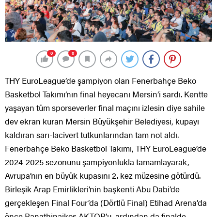
0
0
THY EuroLeague’de şampiyon olan Fenerbahçe Beko
Basketbol Takımı’nın final heyecanı Mersin’i sardı. Kentte
yaşayan tüm sporseverler final maçını izlesin diye sahile
dev ekran kuran Mersin Büyükşehir Belediyesi, kupayı
kaldıran sarı-lacivert tutkunlarından tam not aldı.
Fenerbahçe Beko Basketbol Takımı, THY EuroLeague’de
2024-2025 sezonunu şampiyonlukla tamamlayarak,
Avrupa’nın en büyük kupasını 2. kez müzesine götürdü.
Birleşik Arap Emirlikleri’nin başkenti Abu Dabi’de
gerçekleşen Final Four’da (Dörtlü Final) Etihad Arena’da
önce Panathinaikos AKTOR’u, ardından da finalde