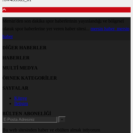
Mersin'den son dakika spor haberlerinin yayınlandığı ve bölgesel
olarak spor haberlerine yer veren haber sitesi...
mersin haber
mersin
haber
DİĞER HABERLER
HABERLER
MULTİ MEDYA
ÖRNEK KATEGORİLER
SAYFALAR
Künye
İletişim
BÜLTEN ABONELİĞİ
+
Bu web sitesinden haber ve ebülten almak istiyorum