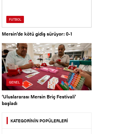
FUTBOL
Mersin’de kötü gidiş sürüyor: 0-1
GENEL
‘Uluslararası Mersin Briç Festivali’
başladı
KATEGORİNİN POPÜLERLERİ