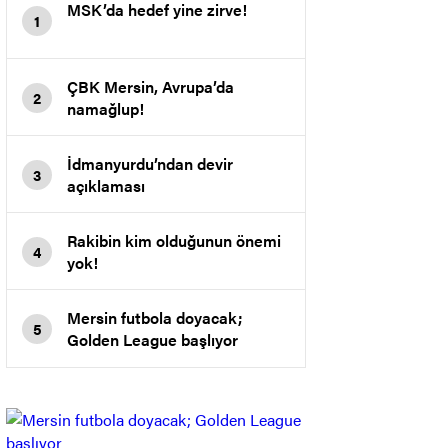
MSK’da hedef yine zirve!
1
ÇBK Mersin, Avrupa’da
2
namağlup!
İdmanyurdu’ndan devir
3
açıklaması
Rakibin kim olduğunun önemi
4
yok!
Mersin futbola doyacak;
5
Golden League başlıyor