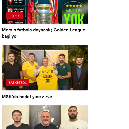
FUTBOL
Mersin futbola doyacak; Golden League
başlıyor
BASKETBOL
MSK’da hedef yine zirve!