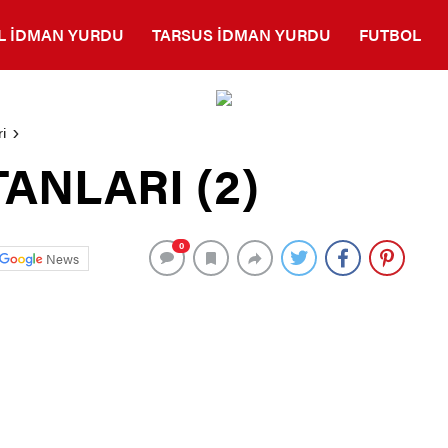
L İDMAN YURDU
TARSUS İDMAN YURDU
FUTBOL
i
TANLARI (2)
0
News