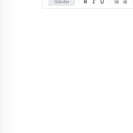
Gönder