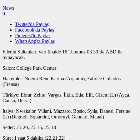
News
0
Twitter'da Paylaş
Facebook'da Paylaş
Pinterest'te Paylaş
WhatsApp'ta Paylaş
Filenin Sultanları, yarı finalde 16 Temmuz 03.30’da ABD ile
oynayacak.
Salon: College Park Center
Hakemler: Noemi Rene Karina (Arjantin), Fabrice Collados
(Fransa)
Türkiye: Ebrar, Zehra, Vargas, İlkin, Eda, Elif, Gizem (L) (Ayça,
Cansu, Derya)
İtalya: Nwakalor, Villani, Mazzaro, Bosio, Sylla, Danesi, Fersino
(L) (Degradi, Squarcini, Omoruyi, Gennari, Maual)
Setler: 25-20, 25-15, 25-18
Süre: 1 saat 5 dakika (22,21,22)