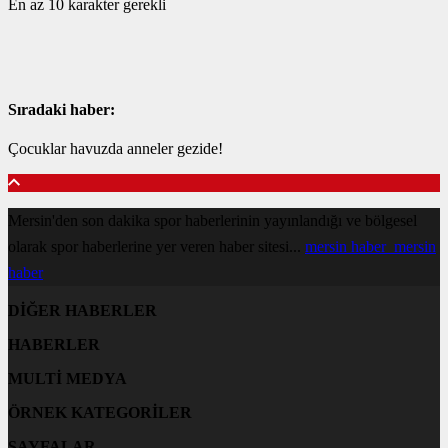
En az 10 karakter gerekli
Sıradaki haber:
Çocuklar havuzda anneler gezide!
Mersin'den son dakika spor haberlerinin yayınlandığı ve bölgesel
olarak spor haberlerine yer veren haber sitesi...
mersin haber
mersin
haber
DİĞER HABERLER
HABERLER
MULTİ MEDYA
ÖRNEK KATEGORİLER
SAYFALAR