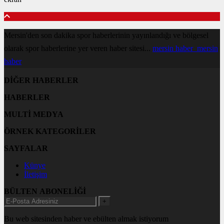
Mersin'den son dakika spor haberlerinin yayınlandığı ve bölgesel
olarak spor haberlerine yer veren haber sitesi...
mersin haber
mersin
haber
DİĞER HABERLER
HABERLER
MULTİ MEDYA
ÖRNEK KATEGORİLER
SAYFALAR
Künye
İletişim
BÜLTEN ABONELİĞİ
+
Bu web sitesinden haber ve ebülten almak istiyorum