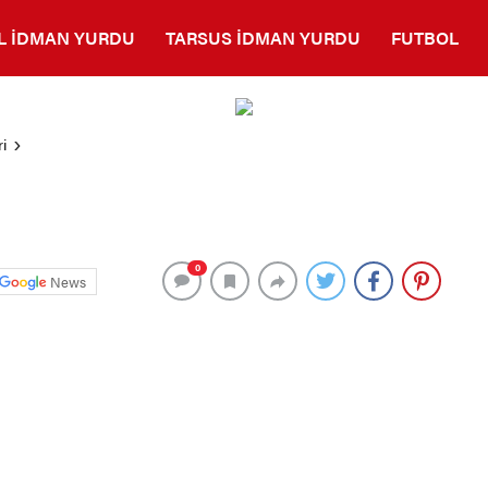
L İDMAN YURDU
TARSUS İDMAN YURDU
FUTBOL
i
0
News