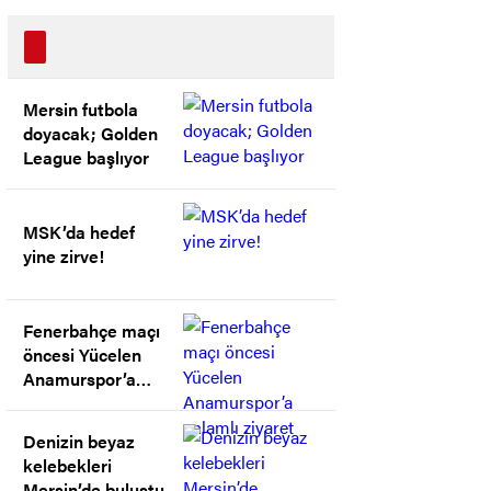
Mersin futbola
doyacak; Golden
League başlıyor
MSK’da hedef
yine zirve!
Fenerbahçe maçı
öncesi Yücelen
Anamurspor’a
anlamlı ziyaret
Denizin beyaz
kelebekleri
Mersin’de buluştu