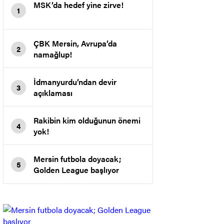
MSK’da hedef yine zirve!
1
ÇBK Mersin, Avrupa’da
2
namağlup!
İdmanyurdu’ndan devir
3
açıklaması
Rakibin kim olduğunun önemi
4
yok!
Mersin futbola doyacak;
5
Golden League başlıyor