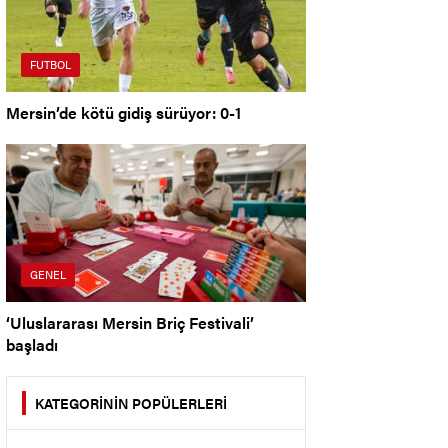
FUTBOL
Mersin’de kötü gidiş sürüyor: 0-1
GENEL
‘Uluslararası Mersin Briç Festivali’
başladı
KATEGORİNİN POPÜLERLERİ