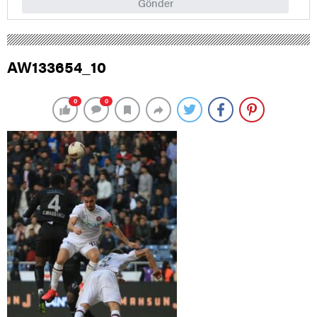
Gönder
AW133654_10
0
0