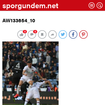
sporgundem.net
AW133654_10
0
0