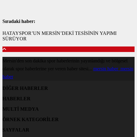
Sıradaki haber:
HATAYSPOR’UN MERSİN’DEKİ TESİSİNİN YAPIMI
SÜRÜYOR
Mersin'den son dakika spor haberlerinin yayınlandığı ve bölgesel
olarak spor haberlerine yer veren haber sitesi...
mersin haber
mersin
haber
DİĞER HABERLER
HABERLER
MULTİ MEDYA
ÖRNEK KATEGORİLER
SAYFALAR