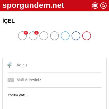
sporgundem.net
İÇEL
0
0