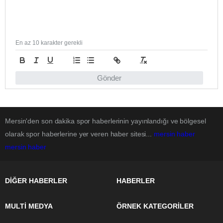
En az 10 karakter gerekli
Gönder
Mersin'den son dakika spor haberlerinin yayınlandığı ve bölgesel
olarak spor haberlerine yer veren haber sitesi...
mersin haber
mersin haber
DİĞER HABERLER
HABERLER
MULTİ MEDYA
ÖRNEK KATEGORİLER