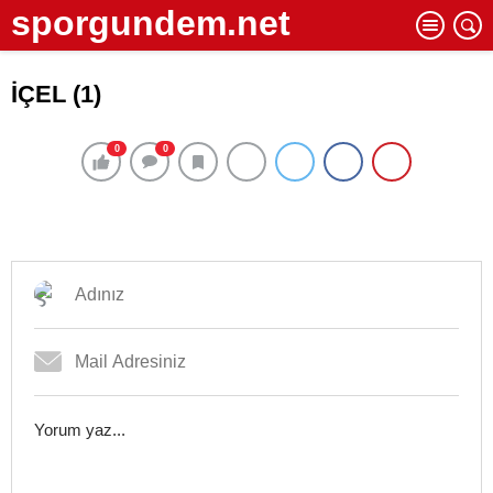
sporgundem.net
İÇEL (1)
0
0