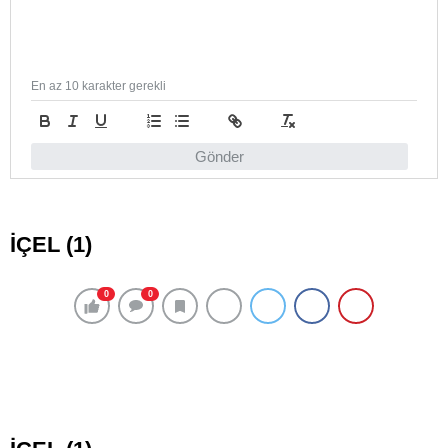
En az 10 karakter gerekli
Gönder
İÇEL (1)
0
0