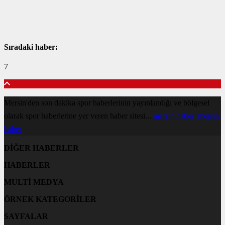
Sıradaki haber:
7
Mersin'den son dakika spor haberlerinin yayınlandığı ve bölgesel
olarak spor haberlerine yer veren haber sitesi...
mersin haber
mersin
haber
DİĞER HABERLER
HABERLER
MULTİ MEDYA
ÖRNEK KATEGORİLER
SAYFALAR