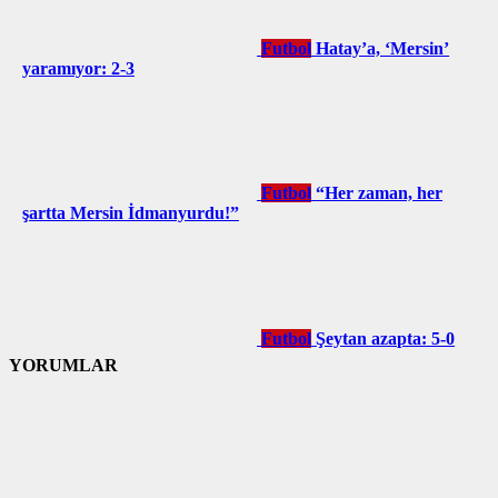
Futbol
Hatay’a, ‘Mersin’
yaramıyor: 2-3
Futbol
“Her zaman, her
şartta Mersin İdmanyurdu!”
Futbol
Şeytan azapta: 5-0
YORUMLAR