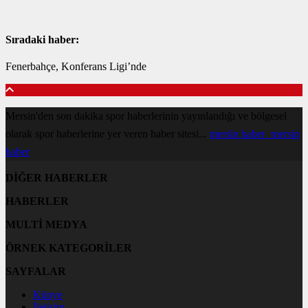
Sıradaki haber:
Fenerbahçe, Konferans Ligi’nde
Mersin'den son dakika spor haberlerinin yayınlandığı ve bölgesel
olarak spor haberlerine yer veren haber sitesi...
mersin haber
mersin
haber
DİĞER HABERLER
HABERLER
MULTİ MEDYA
ÖRNEK KATEGORİLER
SAYFALAR
Künye
İletişim