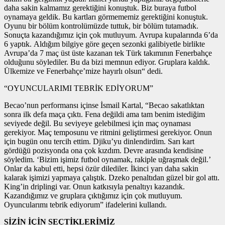
daha sakin kalmamız gerektiğini konuştuk. Biz buraya futbol
oynamaya geldik. Bu kartları görmememiz gerektiğini konuştuk.
Oyunu bir bölüm kontrolümüzde tuttuk, bir bölüm tutamadık.
Sonuçta kazandığımız için çok mutluyum. Avrupa kupalarında 6’da
6 yaptık. Aldığım bilgiye göre geçen sezonki galibiyetle birlikte
Avrupa’da 7 maç üst üste kazanan tek Türk takımının Fenerbahçe
olduğunu söylediler. Bu da bizi memnun ediyor. Gruplara kaldık.
Ülkemize ve Fenerbahçe’mize hayırlı olsun“ dedi.
“OYUNCULARIMI TEBRİK EDİYORUM”
Becao’nun performansı içinse İsmail Kartal, “Becao sakatlıktan
sonra ilk defa maça çıktı. Fena değildi ama tam benim istediğim
seviyede değil. Bu seviyeye gelebilmesi için maç oynaması
gerekiyor. Maç temposunu ve ritmini geliştirmesi gerekiyor. Onun
için bugün onu tercih ettim. Djiku’yu dinlendirdim. Sarı kart
gördüğü pozisyonda ona çok kızdım. Devre arasında kendisine
söyledim. ‘Bizim işimiz futbol oynamak, rakiple uğraşmak değil.’
Onlar da kabul etti, hepsi özür dilediler. İkinci yarı daha sakin
kalarak işimizi yapmaya çalıştık. Dzeko penaltıdan güzel bir gol attı.
King’in driplingi var. Onun katkısıyla penaltıyı kazandık.
Kazandığımız ve gruplara çıktığımız için çok mutluyum.
Oyuncularımı tebrik ediyorum” ifadelerini kullandı.
SİZİN İÇİN SEÇTİKLERİMİZ