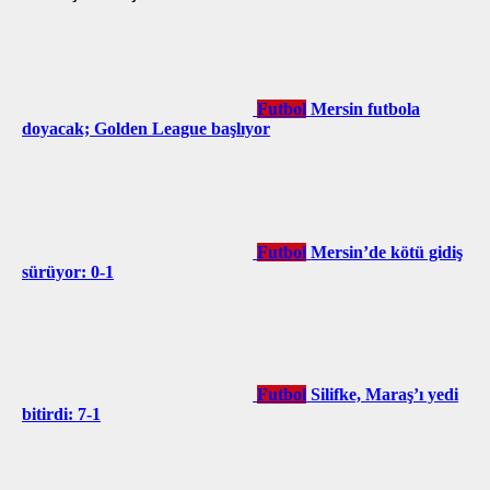
Futbol
Mersin futbola
doyacak; Golden League başlıyor
Futbol
Mersin’de kötü gidiş
sürüyor: 0-1
Futbol
Silifke, Maraş’ı yedi
bitirdi: 7-1