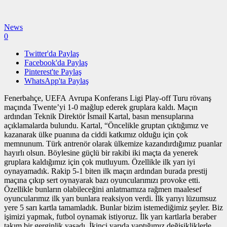
News
0
Twitter'da Paylaş
Facebook'da Paylaş
Pinterest'te Paylaş
WhatsApp'ta Paylaş
Fenerbahçe, UEFA Avrupa Konferans Ligi Play-off Turu rövanş
maçında Twente’yi 1-0 mağlup ederek gruplara kaldı. Maçın
ardından Teknik Direktör İsmail Kartal, basın mensuplarına
açıklamalarda bulundu. Kartal, “Öncelikle gruptan çıktığımız ve
kazanarak ülke puanına da ciddi katkımız olduğu için çok
memnunum. Türk antrenör olarak ülkemize kazandırdığımız puanlar
hayırlı olsun. Böylesine güçlü bir rakibi iki maçta da yenerek
gruplara kaldığımız için çok mutluyum. Özellikle ilk yarı iyi
oynayamadık. Rakip 5-1 biten ilk maçın ardından burada prestij
maçına çıkıp sert oynayarak bazı oyuncularımızı provoke etti.
Özellikle bunların olabileceğini anlatmamıza rağmen maalesef
oyuncularımız ilk yarı bunlara reaksiyon verdi. İlk yarıyı lüzumsuz
yere 5 sarı kartla tamamladık. Bunlar bizim istemediğimiz şeyler. Biz
işimizi yapmak, futbol oynamak istiyoruz. İlk yarı kartlarla beraber
takım bir gerginlik yaşadı. İkinci yarıda yaptığımız değişikliklerle