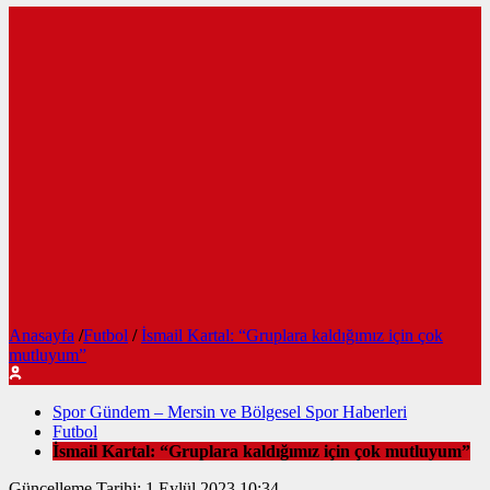
Anasayfa
/
Futbol
/
İsmail Kartal: “Gruplara kaldığımız için çok
mutluyum”
Spor Gündem – Mersin ve Bölgesel Spor Haberleri
Futbol
İsmail Kartal: “Gruplara kaldığımız için çok mutluyum”
Güncelleme Tarihi: 1 Eylül 2023 10:34