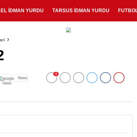
ÇEL İDMAN YURDU
TARSUS İDMAN YURDU
FUTBO
eri
2
0
News