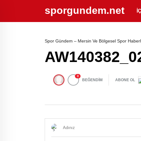
sporgundem.net
İ
Spor Gündem – Mersin Ve Bölgesel Spor Haberl
AW140382_0
0
BEĞENDİM
ABONE OL