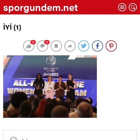
sporgundem.net
İYİ (1)
0
0