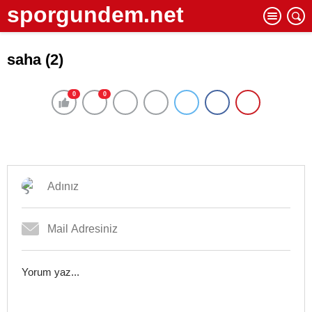
sporgundem.net
saha (2)
0
0