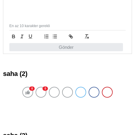
En az 10 karakter gerekli
Gönder
saha (2)
0
0