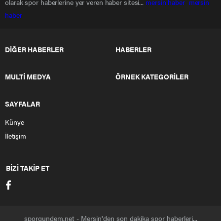
olarak spor haberlerine yer veren haber sitesi...
mersin haber
mersin
haber
DİĞER HABERLER
HABERLER
MULTİ MEDYA
ÖRNEK KATEGORİLER
SAYFALAR
Künye
İletişim
BİZİ TAKİP ET
sporgundem.net - Mersin'den son dakika spor haberleri...