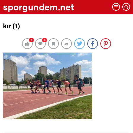
sporgundem.net
kır (1)
0
0